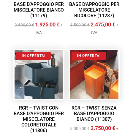
BASE D’APPOGGIO PER
BASE D’APPOGGIO PER
MISCELATORE BIANCO
MISCELATORE
(11179)
BICOLORE (11287)
1.925,00
€
2.475,00
€
Il
Il
Il
Il
3.500,00
€
+
4.500,00
€
+
prezzo
prezzo
prezzo
prezzo
IVA
IVA
originale
attuale
originale
attuale
era:
è:
era:
è:
3.500,00 €.
1.925,00 €.
4.500,00 €.
2.475,00 
IN OFFERTA!
IN OFFERTA!
RCR – TWIST CON
RCR – TWIST SENZA
BASE D’APPOGGIO PER
BASE D’APPOGGIO
MISCELATORE
BIANCO (11307)
COLORETOTALE
2.750,00
€
Il
Il
5.000,00
€
+
(11306)