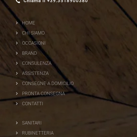
Chiama il +39.3518900380

5
HOME
5
CHI SIAMO
5
OCCASIONI
5
BRAND
5
CONSULENZA
5
ASSISTENZA
5
CONSEGNE A DOMICILIO
5
PRONTA CONSEGNA
5
CONTATTI
5
SANITARI
5
RUBINETTERIA