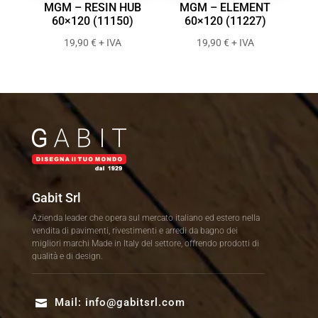
MGM – RESIN HUB
MGM – ELEMENT
60×120 (11150)
60×120 (11227)
19,90
€
+ IVA
19,90
€
+ IVA
Gabit Srl
Azienda leader che opera sul mercato italiano ed estero nella
vendita di pavimenti, rivestimenti e arredi da bagno dei
migliori marchi Made in Italy del settore, offrendo prodotti di
qualità e di design.
Mail:
info@gabitsrl.com
