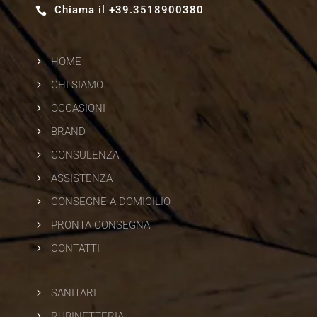
Chiama il +39.3518900380

5
HOME
5
CHI SIAMO
5
OCCASIONI
5
BRAND
5
CONSULENZA
5
ASSISTENZA
5
CONSEGNE A DOMICILIO
5
PRONTA CONSEGNA
5
CONTATTI
5
SANITARI
5
RUBINETTERIA