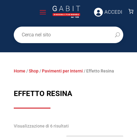
ACCEDI
Home
/
Shop
/
Pavimenti per Interni
/ Effetto Resina
EFFETTO RESINA
Visualizzazione di 6 risultati