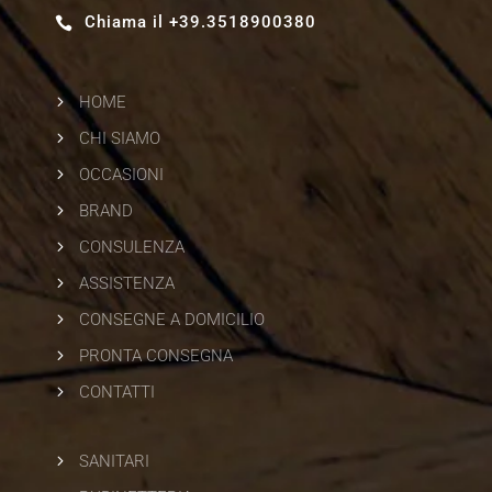
Chiama il +39.3518900380

5
HOME
5
CHI SIAMO
5
OCCASIONI
5
BRAND
5
CONSULENZA
5
ASSISTENZA
5
CONSEGNE A DOMICILIO
5
PRONTA CONSEGNA
5
CONTATTI
5
SANITARI