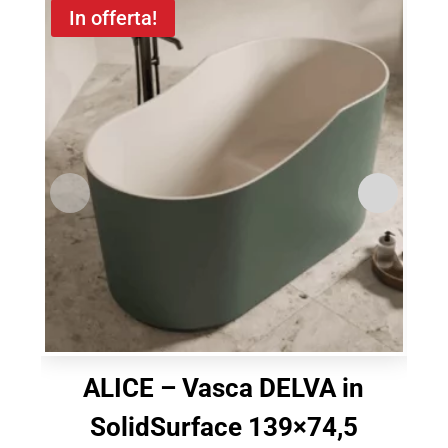
In offerta!
ALICE – Vasca DELVA in
SolidSurface 139×74,5