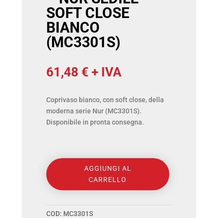
SOFT CLOSE
BIANCO
(MC3301S)
61,48
€
+ IVA
Coprivaso bianco, con soft close, della
moderna serie Nur (MC3301S).
Disponibile in pronta consegna.
ALICE
AGGIUNGI AL
CERAMICA
CARRELLO
-
NUR
COD:
MC3301S