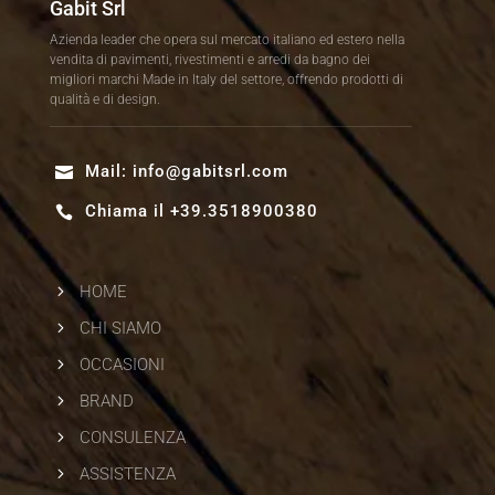
Gabit Srl
Azienda leader che opera sul mercato italiano ed estero nella
vendita di pavimenti, rivestimenti e arredi da bagno dei
migliori marchi Made in Italy del settore, offrendo prodotti di
qualità e di design.
Mail:
info@gabitsrl.com

Chiama il +39.3518900380

5
HOME
5
CHI SIAMO
5
OCCASIONI
5
BRAND
5
CONSULENZA
5
ASSISTENZA