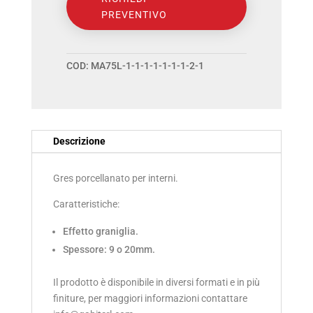
PREVENTIVO
LE
VILLE
GRES
COD:
MA75L-1-1-1-1-1-1-1-2-1
PORCELLANATO
EFFETTO
GRANIGLIA
Descrizione
(9346)
quantità
Gres porcellanato per interni.
Caratteristiche:
Effetto graniglia.
Spessore: 9 o 20mm.
Il prodotto è disponibile in diversi formati e in più
finiture, per maggiori informazioni contattare