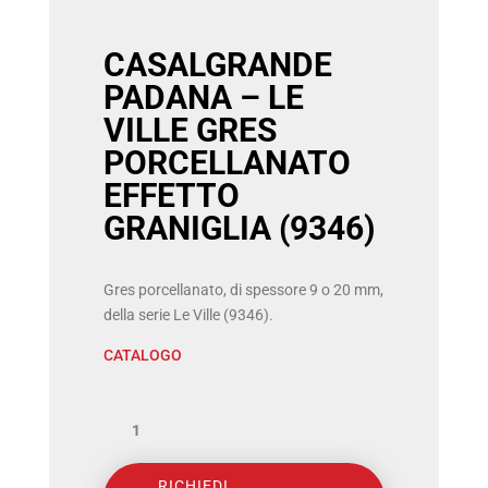
CASALGRANDE
PADANA – LE
VILLE GRES
PORCELLANATO
EFFETTO
GRANIGLIA (9346)
Gres porcellanato, di spessore 9 o 20 mm,
della serie Le Ville (9346).
CATALOGO
CASALGRANDE
PADANA
–
RICHIEDI