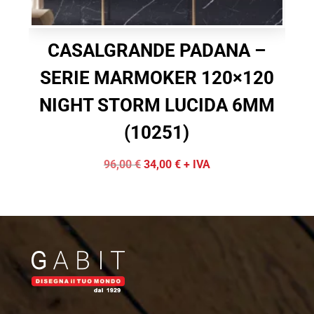
CASALGRANDE PADANA –
SERIE MARMOKER 120×120
NIGHT STORM LUCIDA 6MM
(10251)
Il
Il
96,00
€
34,00
€
+ IVA
prezzo
prezzo
originale
attuale
era:
è:
96,00 €.
34,00 €.