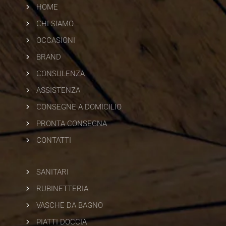
5
HOME
5
CHI SIAMO
5
OCCASIONI
5
BRAND
5
CONSULENZA
5
ASSISTENZA
5
CONSEGNE A DOMICILIO
5
PRONTA CONSEGNA
5
CONTATTI
5
SANITARI
5
RUBINETTERIA
5
VASCHE DA BAGNO
5
PIATTI DOCCIA