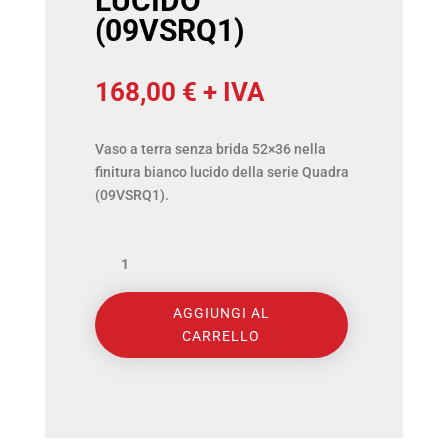
LUCIDO
(09VSRQ1)
168,00
€
+ IVA
Vaso a terra senza brida 52×36 nella
finitura bianco lucido della serie Quadra
(09VSRQ1).
DOMUS
FALERII
AGGIUNGI AL
-
CARRELLO
QUADRA
VASO
A
TERRA