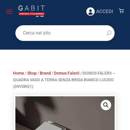
ACCEDI
Home
/
Shop
/
Brand
/
Domus Falerii
/ DOMUS FALERII –
QUADRA VASO A TERRA SENZA BRIDA BIANCO LUCIDO
(09VSRQ1)