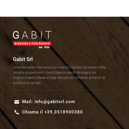
Gabit Srl
Azienda leader che opera sul mercato italiano ed estero nella
vendita di pavimenti, rivestimenti e arredi da bagno dei
migliori marchi Made in Italy del settore, offrendo prodotti di
qualità e di design.
Mail:
info@gabitsrl.com

Chiama il +39.3518900380
