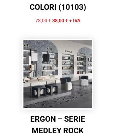
COLORI (10103)
Il
Il
78,00
€
38,00
€
+ IVA
prezzo
prezzo
originale
attuale
era:
è:
78,00 €.
38,00 €.
ERGON – SERIE
MEDLEY ROCK