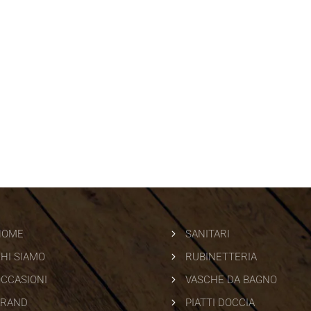
5
HOME
SANITARI
5
HI SIAMO
RUBINETTERIA
5
CCASIONI
VASCHE DA BAGNO
5
BRAND
PIATTI DOCCIA