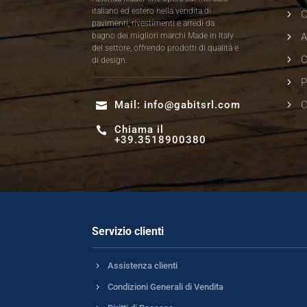
italiano ed estero nella vendita di
5
pavimenti, rivestimenti e arredi da
5
bagno dei migliori marchi Made in Italy
A
del settore, offrendo prodotti di qualità e
5
C
di design.
5
P
5
Mail:
info@gabitsrl.com
C

Chiama il

+39.3518900380
Servizio clienti
5
Assistenza clienti
5
Condizioni Generali di Vendita