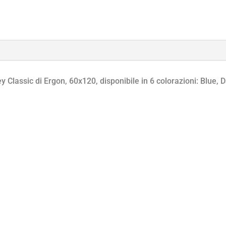
6
COLORI
(10377)
quantità
 Classic di Ergon, 60x120, disponibile in 6 colorazioni: Blue, D