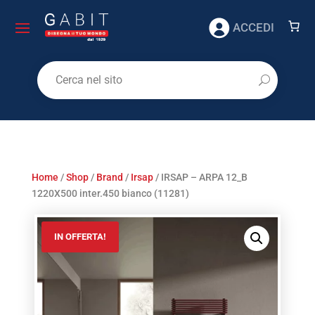
ACCEDI
Home
/
Shop
/
Brand
/
Irsap
/ IRSAP – ARPA 12_B
1220X500 inter.450 bianco (11281)
IN OFFERTA!