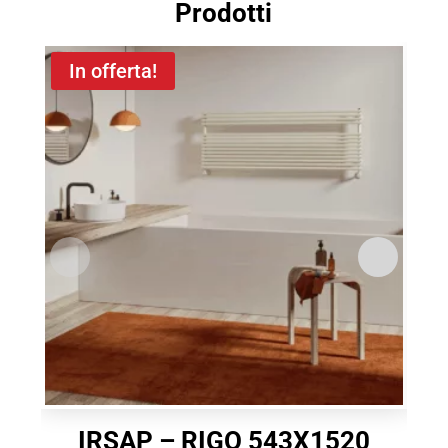
Prodotti
In offerta!
IRSAP – RIGO 543X1520
I