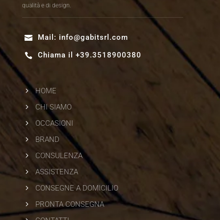
qualità e di design.
Mail:
info@gabitsrl.com

Chiama il +39.3518900380

5
HOME
5
CHI SIAMO
5
OCCASIONI
5
BRAND
5
CONSULENZA
5
ASSISTENZA
5
CONSEGNE A DOMICILIO
5
PRONTA CONSEGNA
5