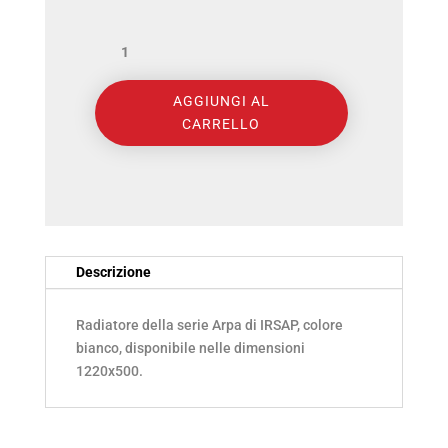
IRSAP
-
AGGIUNGI AL
ARPA
CARRELLO
12_B
1220X500
inter.450
bianco
(11281)
Descrizione
quantità
Radiatore della serie Arpa di IRSAP, colore
bianco, disponibile nelle dimensioni
1220x500.