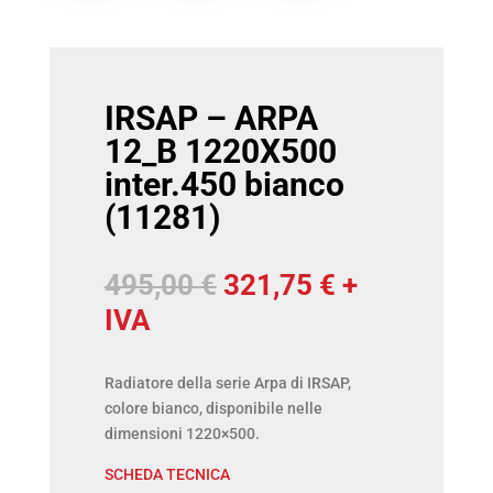
IRSAP – ARPA
12_B 1220X500
inter.450 bianco
(11281)
Il
Il
495,00
€
321,75
€
+
prezzo
prezzo
IVA
originale
attuale
era:
è:
Radiatore della serie Arpa di IRSAP,
colore bianco, disponibile nelle
495,00 €.
321,75 €.
dimensioni 1220×500.
SCHEDA TECNICA