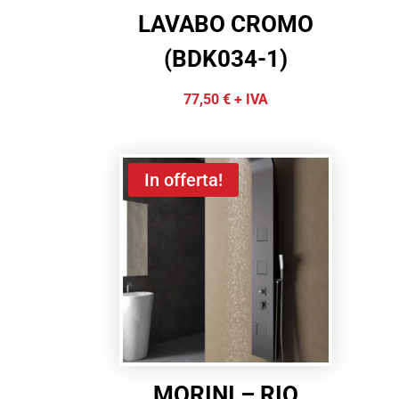
LAVABO CROMO
(BDK034-1)
77,50
€
+ IVA
In offerta!
MORINI – RIO