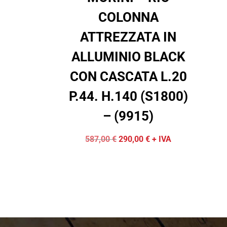
COLONNA
ATTREZZATA IN
ALLUMINIO BLACK
CON CASCATA L.20
P.44. H.140 (S1800)
– (9915)
Il
Il
587,00
€
290,00
€
+ IVA
prezzo
prezzo
originale
attuale
era:
è:
587,00 €.
290,00 €.