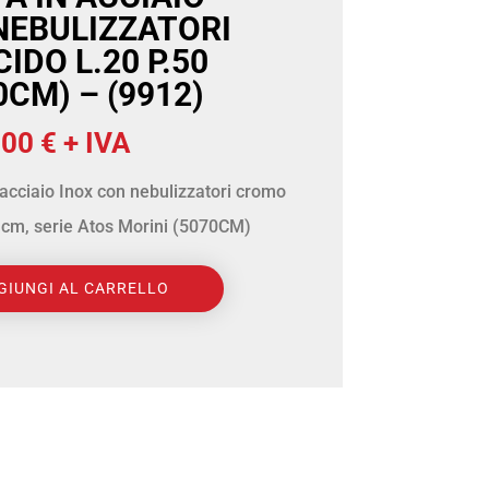
NEBULIZZATORI
IDO L.20 P.50
0CM) – (9912)
Il
,00
€
+ IVA
zzo
prezzo
 acciaio Inox con nebulizzatori cromo
inale
attuale
0 cm, serie Atos Morini (5070CM)
è:
00 €.
340,00 €.
GIUNGI AL CARRELLO