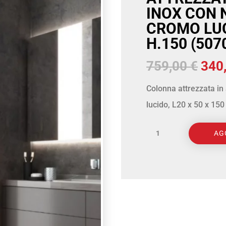
INOX CON 
CROMO LUC
H.150 (507
Il
759,00
€
340
pre
Colonna attrezzata in
orig
lucido, L20 x 50 x 15
era:
MORINI
759,
AG
-
ATOS
COLONNA
ATTREZZATA
IN
ACCIAIO