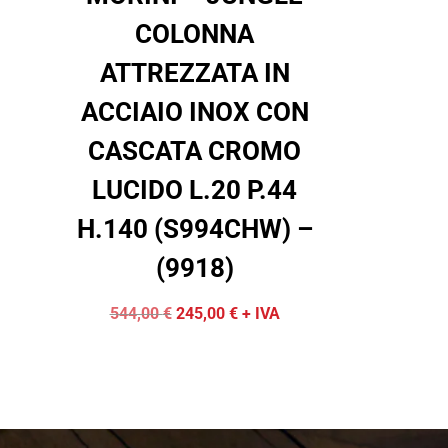
COLONNA
ATTREZZATA IN
ACCIAIO INOX CON
CASCATA CROMO
LUCIDO L.20 P.44
H.140 (S994CHW) –
(9918)
Il
Il
544,00
€
245,00
€
+ IVA
prezzo
prezzo
originale
attuale
era:
è:
544,00 €.
245,00 €.