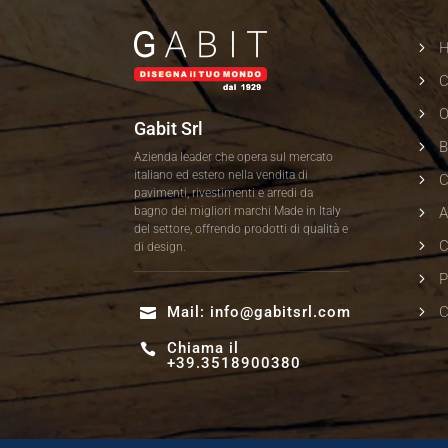
5
5
C
5
O
Gabit Srl
5
Azienda leader che opera sul mercato
italiano ed estero nella vendita di
5
pavimenti, rivestimenti e arredi da
5
bagno dei migliori marchi Made in Italy
A
del settore, offrendo prodotti di qualità e
5
C
di design.
5
P
5
Mail:
info@gabitsrl.com
C

Chiama il

+39.3518900380