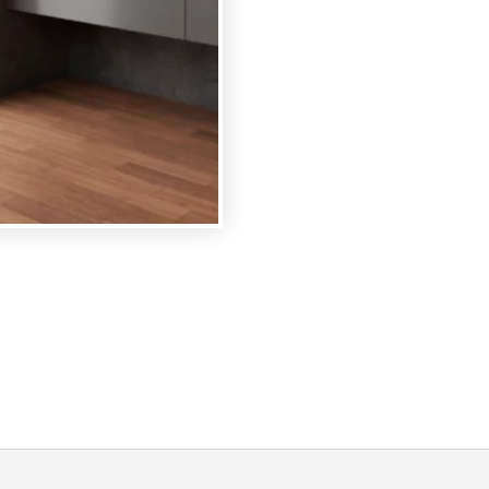
INOX
CON
NEBULIZZATORI
CROMO
LUCIDO
L.20
P.50
H.150
(5070CM)
-
(9912)
quantità