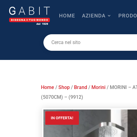
HOME
AZIENDA
PRODO
Home
/
Shop
/
Brand
/
Morini
/ MORINI – 
(5070CM) – (9912)
IN OFFERTA!