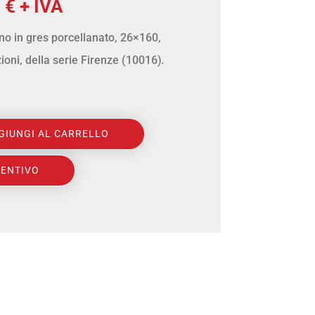
Il
0
€
+ IVA
zo
prezzo
no in gres porcellanato, 26×160,
nale
attuale
zioni, della serie Firenze (10016)
.
è:
 €.
18,00 €.
GIUNGI AL CARRELLO
VENTIVO