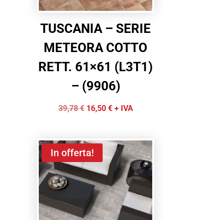
TUSCANIA – SERIE
METEORA COTTO
RETT. 61×61 (L3T1)
– (9906)
Il
Il
39,78
€
16,50
€
+ IVA
prezzo
prezzo
originale
attuale
era:
è:
In offerta!
39,78 €.
16,50 €.