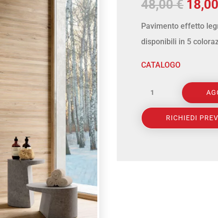
Il
48,00
€
18,0
prez
Pavimento effetto leg
origi
disponibili in 5 colora
era:
48,00
CATALOGO
TUSCANIA
AG
-
SERIE
RICHIEDI PRE
FIRENZE
26x160
5
COLORI
(10016)
quantità