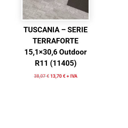
TUSCANIA – SERIE
TERRAFORTE
15,1×30,6 Outdoor
R11 (11405)
Il
Il
38,07
€
13,70
€
+ IVA
prezzo
prezzo
originale
attuale
era:
è:
38,07 €.
13,70 €.