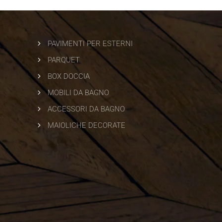
5
PAVIMENTI PER ESTERNI
5
PARQUET
5
BOX DOCCIA
5
MOBILI DA BAGNO
5
ACCESSORI DA BAGNO
5
MAIOLICHE DECORATE