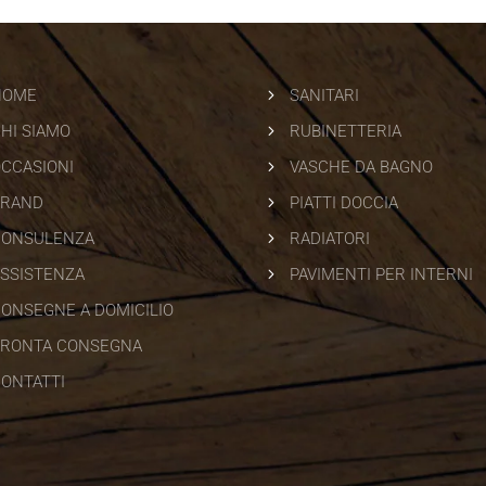
5
HOME
SANITARI
5
HI SIAMO
RUBINETTERIA
5
CCASIONI
VASCHE DA BAGNO
5
BRAND
PIATTI DOCCIA
5
CONSULENZA
RADIATORI
5
SSISTENZA
PAVIMENTI PER INTERNI
ONSEGNE A DOMICILIO
RONTA CONSEGNA
ONTATTI