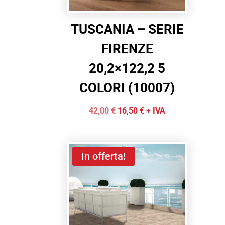
TUSCANIA – SERIE
FIRENZE
20,2×122,2 5
COLORI (10007)
Il
Il
42,00
€
16,50
€
+ IVA
prezzo
prezzo
originale
attuale
era:
è:
In offerta!
42,00 €.
16,50 €.