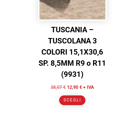
TUSCANIA –
TUSCOLANA 3
COLORI 15,1X30,6
SP. 8,5MM R9 o R11
(9931)
Il
Il
38,07
€
12,90
€
+ IVA
prezzo
prezzo
Questo
SCEGLI
originale
attuale
prodotto
era:
è:
ha
38,07 €.
12,90 €.
più
varianti.