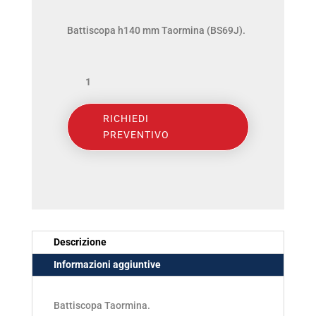
Battiscopa h140 mm Taormina (BS69J).
VERNARELLI
-
TAORMINA
RICHIEDI
PREVENTIVO
BATTISCOPA
h140mm
(BS69J)
-
(8679)
Descrizione
quantità
Informazioni aggiuntive
Battiscopa Taormina.