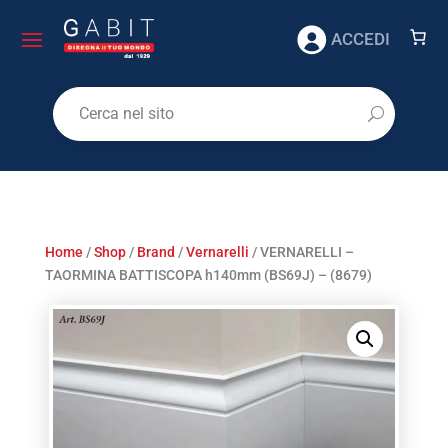
ACCEDI
Home
/
Shop
/
Brand
/
Vernarelli
/ VERNARELLI –
TAORMINA BATTISCOPA h140mm (BS69J) – (8679)