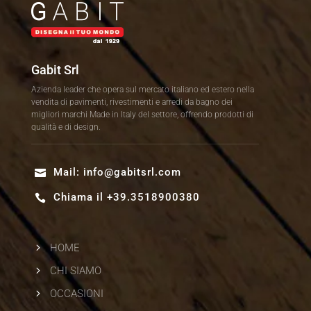
Gabit Srl
Azienda leader che opera sul mercato italiano ed estero nella
vendita di pavimenti, rivestimenti e arredi da bagno dei
migliori marchi Made in Italy del settore, offrendo prodotti di
qualità e di design.
Mail:
info@gabitsrl.com

Chiama il +39.3518900380

5
HOME
5
CHI SIAMO
5
OCCASIONI