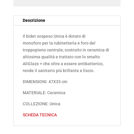
47x35
CM
Descrizione
ALIFLUSH
Il bidet sospeso Unica è dotato di
(32247201)
monoforo per la rubinetteria e foro del
-
troppopieno centrale; costruito in ceramica di
(9845)
altissima qualità e trattato con lo smalto
AliGlaze + che oltre a essere antibatterico,
quantità
rende il sanitario più brillante e liscio.
DIMENSIONI: 47X35 cm
MATERIALE: Ceramica
COLLEZIONE: Unica
SCHEDA TECNICA