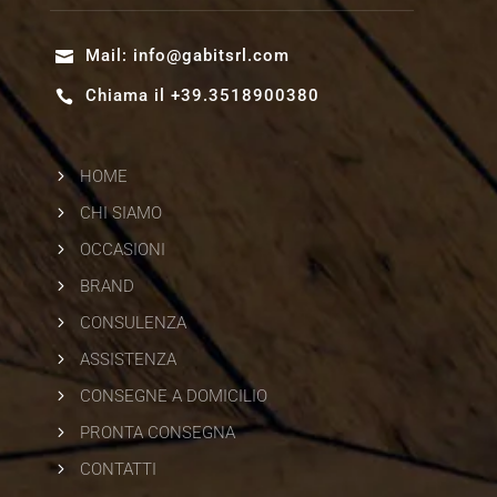
Mail:
info@gabitsrl.com

Chiama il +39.3518900380

5
HOME
5
CHI SIAMO
5
OCCASIONI
5
BRAND
5
CONSULENZA
5
ASSISTENZA
5
CONSEGNE A DOMICILIO
5
PRONTA CONSEGNA
5
CONTATTI