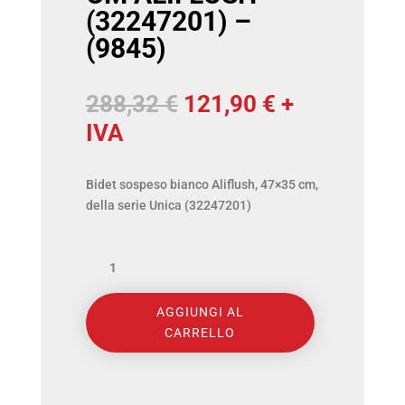
(32247201) –
(9845)
Il
Il
288,32
€
121,90
€
+
prezzo
prezzo
IVA
originale
attuale
era:
è:
Bidet sospeso bianco Aliflush, 47×35 cm,
della serie Unica (32247201)
288,32 €.
121,90 €.
ALICE
CERAMICA
AGGIUNGI AL
-
CARRELLO
UNICA
BIDET
SOSPESO