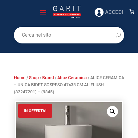
ACCEDI
Home
/
Shop
/
Brand
/
Alice Ceramica
/ ALICE CERAMICA
– UNICA BIDET SOSPESO 47×35 CM ALIFLUSH
(32247201) – (9845)
IN OFFERTA!