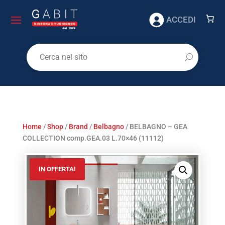
ACCEDI
Home
/
Shop
/
Brand
/
Belbagno
/ BELBAGNO – GEA
COLLECTION comp.GEA.03 L.70×46 (11112)
IN OFFERTA!