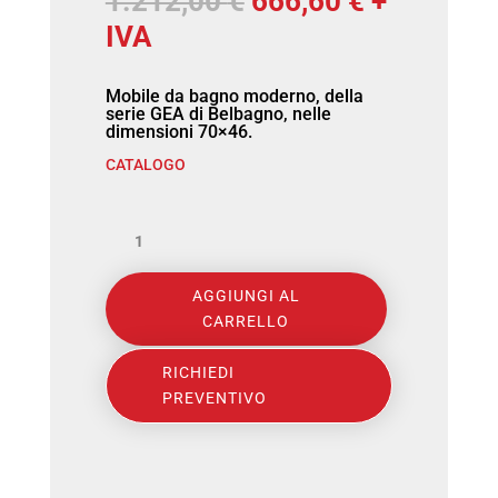
1.212,00
€
666,60
€
+
prezzo
prezzo
IVA
originale
attuale
Mobile da bagno moderno, della
era:
è:
serie GEA di Belbagno, nelle
dimensioni 70×46.
1.212,00 €.
666,60 €.
CATALOGO
BELBAGNO
-
AGGIUNGI AL
GEA
CARRELLO
COLLECTION
comp.GEA.03
RICHIEDI
PREVENTIVO
L.70x46
(11112)
quantità