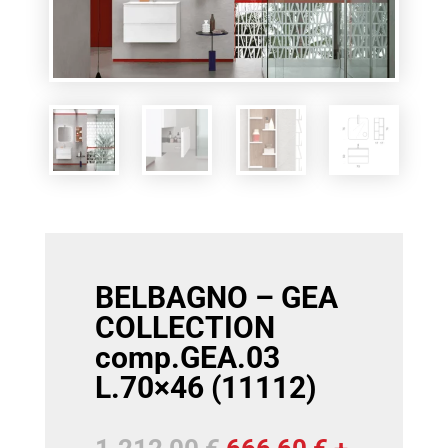
BELBAGNO – GEA
COLLECTION
comp.GEA.03
L.70×46 (11112)
Il
Il