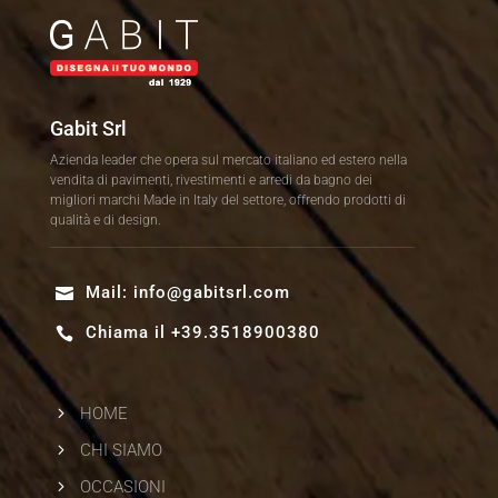
Gabit Srl
Azienda leader che opera sul mercato italiano ed estero nella
vendita di pavimenti, rivestimenti e arredi da bagno dei
migliori marchi Made in Italy del settore, offrendo prodotti di
qualità e di design.
Mail:
info@gabitsrl.com

Chiama il +39.3518900380

5
HOME
5
CHI SIAMO
5
OCCASIONI