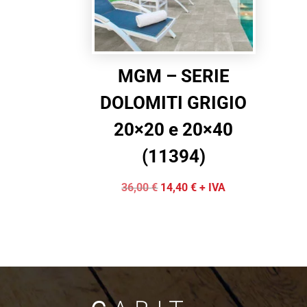
MGM – SERIE
DOLOMITI GRIGIO
20×20 e 20×40
(11394)
Il
Il
36,00
€
14,40
€
+ IVA
prezzo
prezzo
originale
attuale
era:
è:
36,00 €.
14,40 €.