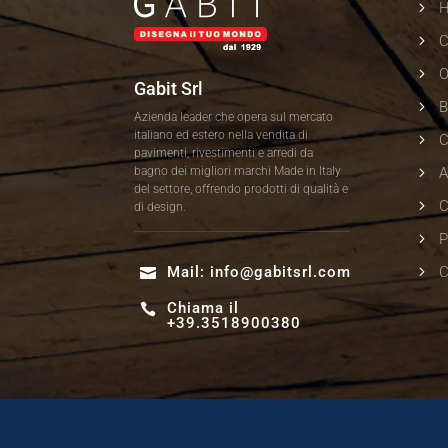
5
5
C
5
O
Gabit Srl
5
Azienda leader che opera sul mercato
italiano ed estero nella vendita di
5
pavimenti, rivestimenti e arredi da
5
bagno dei migliori marchi Made in Italy
A
del settore, offrendo prodotti di qualità e
5
C
di design.
5
P
5
Mail:
info@gabitsrl.com
C

Chiama il

+39.3518900380