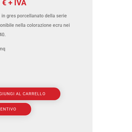
Il
0
€
+ IVA
zo
prezzo
in gres porcellanato della serie
nale
attuale
onibile nella colorazione ecru nei
è:
40.
 €.
14,40 €.
 mq
GIUNGI AL CARRELLO
VENTIVO