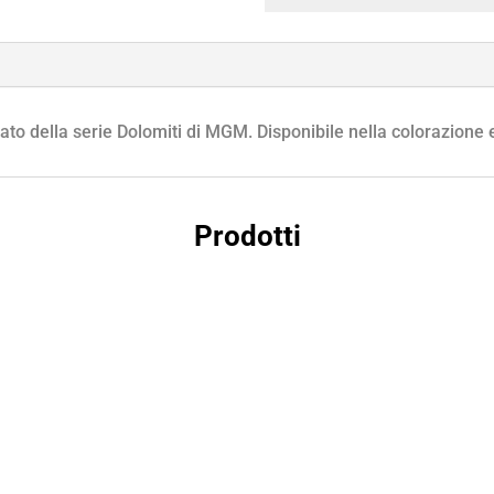
20x20
e
20x40
(11386)
ato della serie Dolomiti di MGM. Disponibile nella colorazione
quantità
Prodotti