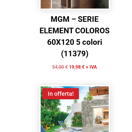
MGM – SERIE
ELEMENT COLOROS
60X120 5 colori
(11379)
Il
Il
54,00
€
19,98
€
+ IVA
prezzo
prezzo
originale
attuale
era:
è:
In offerta!
54,00 €.
19,98 €.