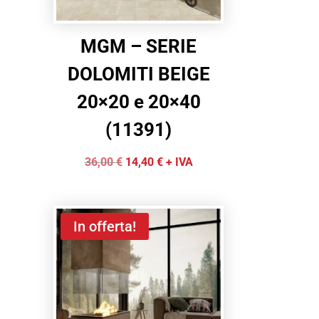
MGM – SERIE
DOLOMITI BEIGE
20×20 e 20×40
(11391)
Il
Il
36,00
€
14,40
€
+ IVA
prezzo
prezzo
originale
attuale
era:
è:
In offerta!
36,00 €.
14,40 €.