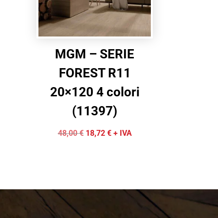
MGM – SERIE
FOREST R11
20×120 4 colori
(11397)
Il
Il
48,00
€
18,72
€
+ IVA
prezzo
prezzo
originale
attuale
era:
è:
48,00 €.
18,72 €.