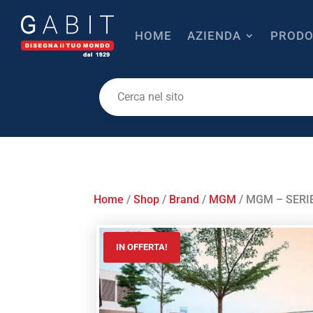
HOME
AZIENDA
PRODO
Home
/
Shop
/
Brand
/
MGM
/ MGM – SERIE
IN OFFERTA!