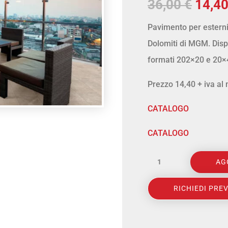
Il
36,00
€
14,4
prez
Pavimento per esterni 
origi
Dolomiti di MGM. Disp
era:
formati 202×20 e 20×
36,00
Prezzo 14,40 + iva al
CATALOGO
CATALOGO
MGM
AG
-
SERIE
RICHIEDI PRE
DOLOMITI
ECRU