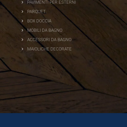
5
PAVIMENTI PER ESTERNI
5
PARQUET
5
BOX DOCCIA
5
MOBILI DA BAGNO
5
ACCESSORI DA BAGNO
5
MAIOLICHE DECORATE