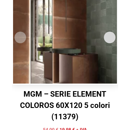
MGM – SERIE ELEMENT
M
COLOROS 60X120 5 colori
(11379)
Il
Il
54,00
€
19,98
€
+ IVA