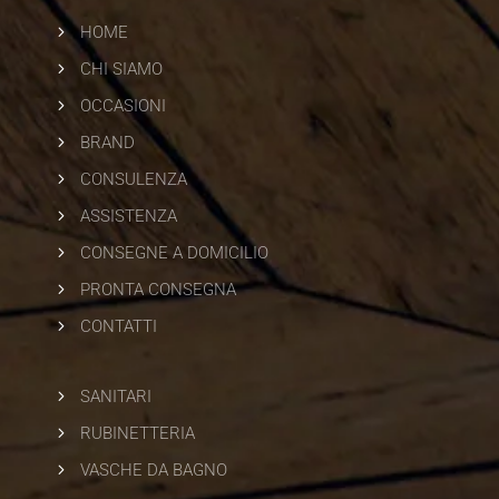
5
HOME
5
CHI SIAMO
5
OCCASIONI
5
BRAND
5
CONSULENZA
5
ASSISTENZA
5
CONSEGNE A DOMICILIO
5
PRONTA CONSEGNA
5
CONTATTI
5
SANITARI
5
RUBINETTERIA
5
VASCHE DA BAGNO