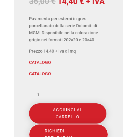
Il
Il
36,00
€
14,40
€
+ IVA
prezzo
prezzo
originale
attuale
Pavimento per esterni in gres
porcellanato della serie Dolomiti di
era:
è:
MGM. Disponibile nella colorazione
36,00 €.
14,40 €.
grigio nei formati 202×20 e 20×40.
Prezzo 14,40 + iva al mq
CATALOGO
CATALOGO
MGM
-
AGGIUNGI AL
SERIE
CARRELLO
DOLOMITI
GRIGIO
RICHIEDI