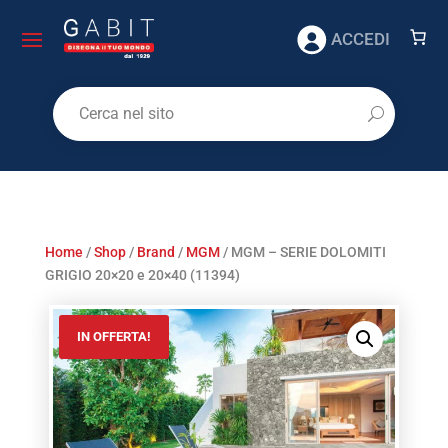
ACCEDI
Home
/
Shop
/
Brand
/
MGM
/ MGM – SERIE DOLOMITI
GRIGIO 20×20 e 20×40 (11394)
IN OFFERTA!