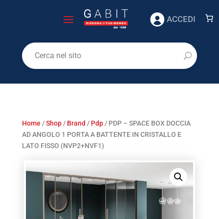
ACCEDI
Home
/
Shop
/
Brand
/
Pdp
/ PDP – SPACE BOX DOCCIA
AD ANGOLO 1 PORTA A BATTENTE IN CRISTALLO E
LATO FISSO (NVP2+NVF1)