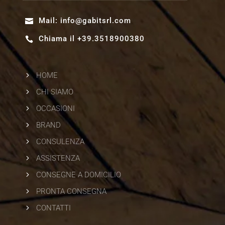
Mail:
info@gabitsrl.com

Chiama il +39.3518900380

5
HOME
5
CHI SIAMO
5
OCCASIONI
5
BRAND
5
CONSULENZA
5
ASSISTENZA
5
CONSEGNE A DOMICILIO
5
PRONTA CONSEGNA
5
CONTATTI