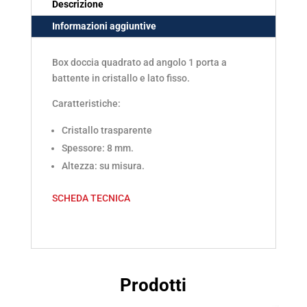
1
Descrizione
PORTA
Informazioni aggiuntive
A
Box doccia quadrato ad angolo 1 porta a
BATTENTE
battente in cristallo e lato fisso.
IN
Caratteristiche:
CRISTALLO
Cristallo trasparente
E
Spessore: 8 mm.
LATO
Altezza: su misura.
FISSO
(NVP2+NVF1)
SCHEDA TECNICA
quantità
Prodotti