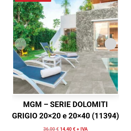
MGM – SERIE DOLOMITI
GRIGIO 20×20 e 20×40 (11394)
Il
Il
36,00
€
14,40
€
+ IVA