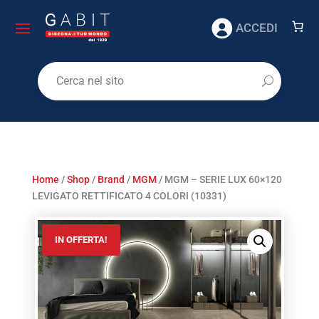
ACCEDI
Home
/
Shop
/
Brand
/
MGM
/ MGM – SERIE LUX 60×120
LEVIGATO RETTIFICATO 4 COLORI (10331)
IN OFFERTA!