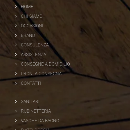
5
HOME
5
CHI SIAMO
5
OCCASIONI
5
BRAND
5
CONSULENZA
5
ASSISTENZA
5
CONSEGNE A DOMICILIO
5
PRONTA CONSEGNA
5
CONTATTI
5
SANITARI
5
RUBINETTERIA
5
VASCHE DA BAGNO
5