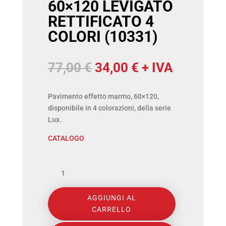
60×120 LEVIGATO
RETTIFICATO 4
COLORI (10331)
Il
Il
77,00
€
34,00
€
+ IVA
prezzo
prezzo
originale
attuale
Pavimento effetto marmo, 60×120,
disponibile in 4 colorazioni, della serie
era:
è:
Lux.
77,00 €.
34,00 €.
CATALOGO
MGM
-
AGGIUNGI AL
SERIE
CARRELLO
LUX