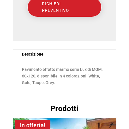
60x120
RICHIEDI
PREVENTIVO
LEVIGATO
RETTIFICATO
4
COLORI
(10331)
Descrizione
quantità
Pavimento effetto marmo serie Lux di MGM,
60x120, disponibile in 4 colorazioni: White,
Gold, Taupe, Grey.
Prodotti
In offerta!